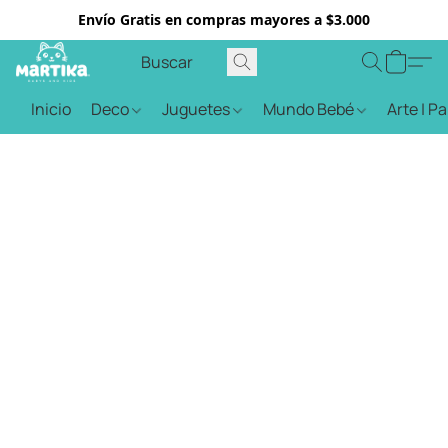
Envío Gratis en compras mayores a $3.000
Inicio
Deco
Juguetes
Mundo Bebé
Arte | P