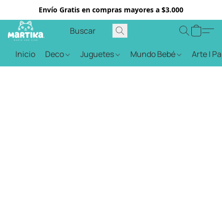
Envío Gratis en compras mayores a $3.000
Inicio
Deco
Juguetes
Mundo Bebé
Arte | P