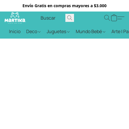
Envío Gratis en compras mayores a $3.000
Inicio
Deco
Juguetes
Mundo Bebé
Arte | P