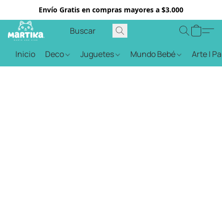
Envío Gratis en compras mayores a $3.000
Inicio
Deco
Juguetes
Mundo Bebé
Arte | P