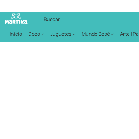
Inicio
Deco
Juguetes
Mundo Bebé
Arte | P