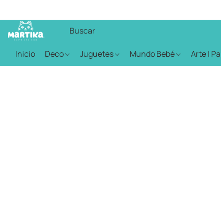
Inicio
Deco
Juguetes
Mundo Bebé
Arte | P