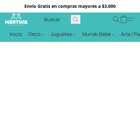
Envío Gratis en compras mayores a $3.000
Inicio
Deco
Juguetes
Mundo Bebé
Arte | P