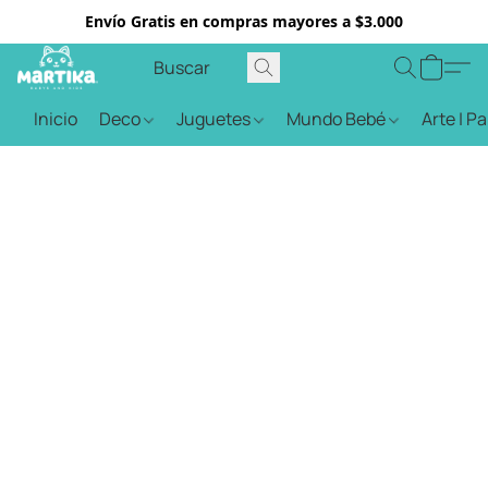
Envío Gratis en compras mayores a $3.000
Inicio
Deco
Juguetes
Mundo Bebé
Arte | P