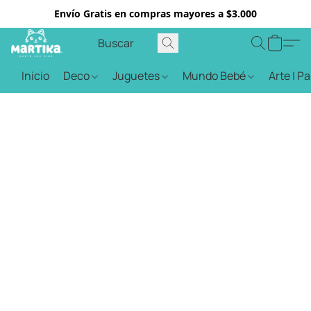
Envío Gratis en compras mayores a $3.000
Inicio
Deco
Juguetes
Mundo Bebé
Arte | P