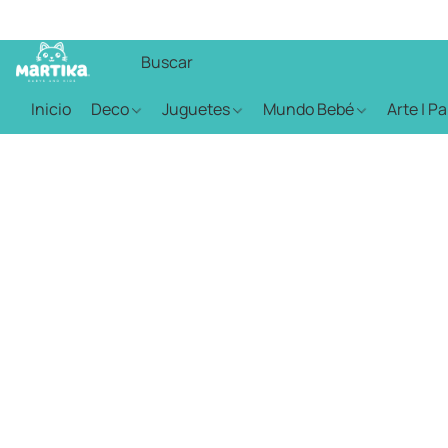
Inicio
Deco
Juguetes
Mundo Bebé
Arte | P