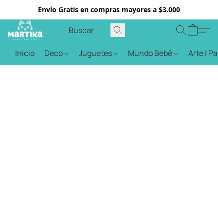
Envío Gratis en compras mayores a $3.000
Inicio
Deco
Juguetes
Mundo Bebé
Arte | P