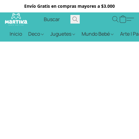
Envío Gratis en compras mayores a $3.000
Inicio
Deco
Juguetes
Mundo Bebé
Arte | P