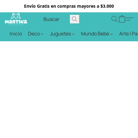
Envío Gratis en compras mayores a $3.000
Inicio
Deco
Juguetes
Mundo Bebé
Arte | P