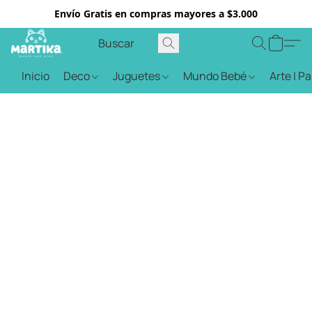
Envío Gratis en compras mayores a $3.000
Inicio
Deco
Juguetes
Mundo Bebé
Arte | P