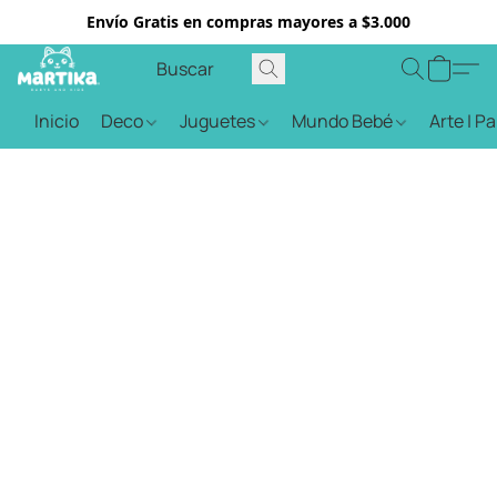
Envío Gratis en compras mayores a $3.000
Inicio
Deco
Juguetes
Mundo Bebé
Arte | P