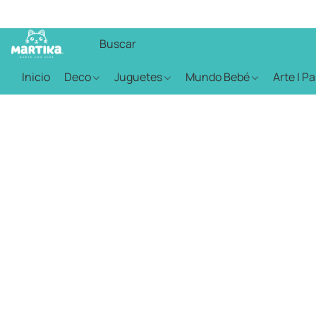
Inicio
Deco
Juguetes
Mundo Bebé
Arte | P