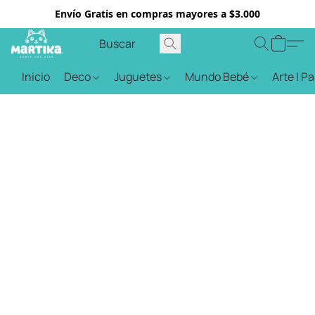
Envío Gratis en compras mayores a $3.000
Inicio
Deco
Juguetes
Mundo Bebé
Arte | P