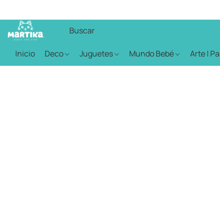
Inicio
Deco
Juguetes
Mundo Bebé
Arte | P