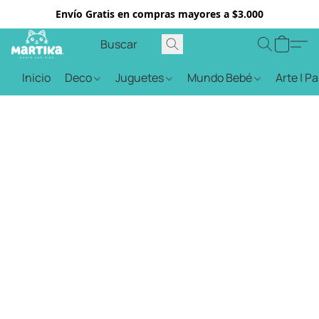
Envío Gratis en compras mayores a $3.000
Inicio
Deco
Juguetes
Mundo Bebé
Arte | P