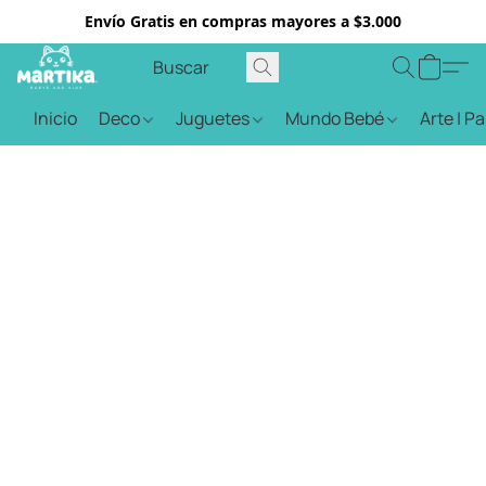
Envío Gratis en compras mayores a $3.000
Inicio
Deco
Juguetes
Mundo Bebé
Arte | P