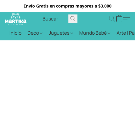
Envío Gratis en compras mayores a $3.000
Inicio
Deco
Juguetes
Mundo Bebé
Arte | P