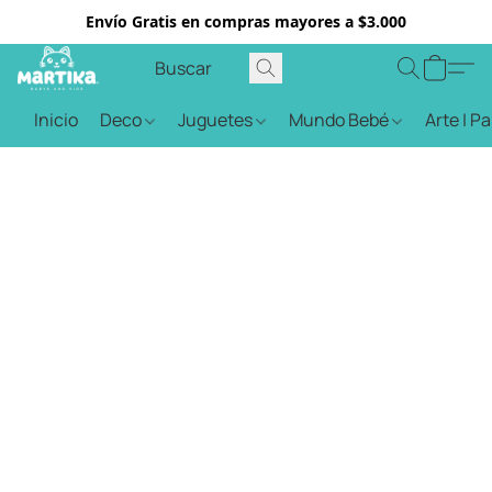
Envío Gratis en compras mayores a $3.000
Inicio
Deco
Juguetes
Mundo Bebé
Arte | P