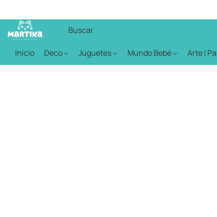
Inicio
Deco
Juguetes
Mundo Bebé
Arte | P