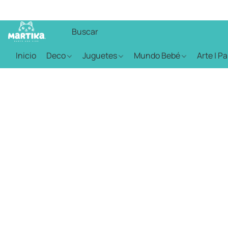
Inicio
Deco
Juguetes
Mundo Bebé
Arte | P