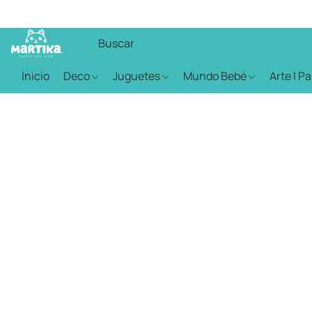
Inicio
Deco
Juguetes
Mundo Bebé
Arte | P