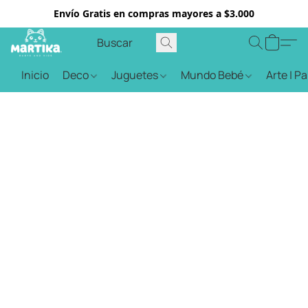
Envío Gratis en compras mayores a $3.000
Inicio
Deco
Juguetes
Mundo Bebé
Arte | P