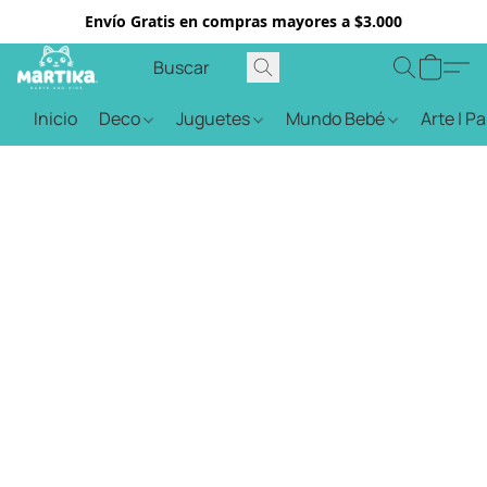
Envío Gratis en compras mayores a $3.000
Inicio
Deco
Juguetes
Mundo Bebé
Arte | P