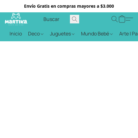
Envío Gratis en compras mayores a $3.000
Inicio
Deco
Juguetes
Mundo Bebé
Arte | P