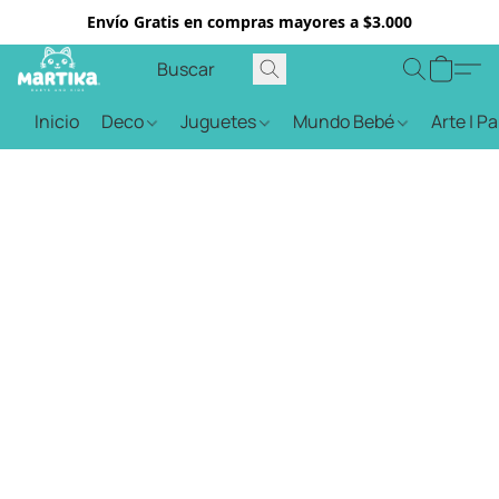
Envío Gratis en compras mayores a $3.000
Inicio
Deco
Juguetes
Mundo Bebé
Arte | P