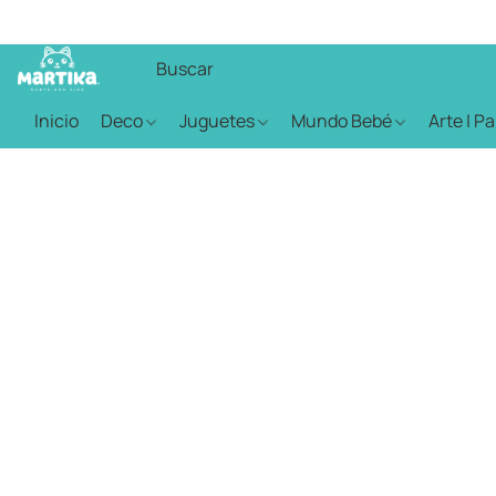
Inicio
Deco
Juguetes
Mundo Bebé
Arte | P