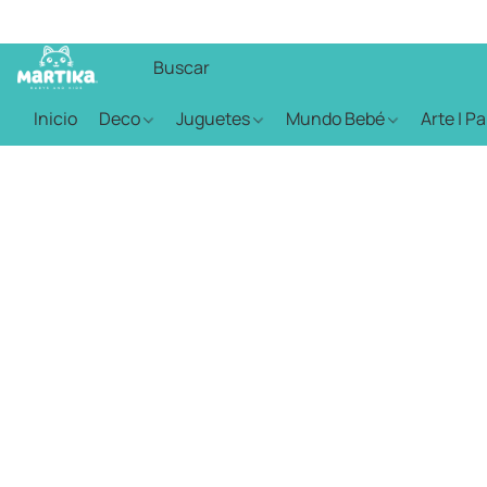
Inicio
Deco
Juguetes
Mundo Bebé
Arte | P