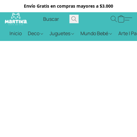
Envío Gratis en compras mayores a $3.000
Inicio
Deco
Juguetes
Mundo Bebé
Arte | P