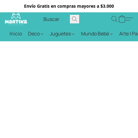
Envío Gratis en compras mayores a $3.000
Inicio
Deco
Juguetes
Mundo Bebé
Arte | P