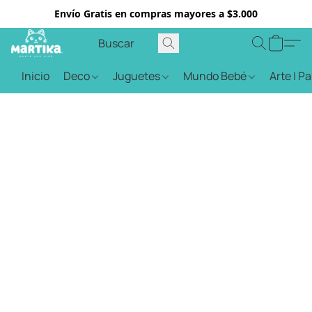
Envío Gratis en compras mayores a $3.000
Inicio
Deco
Juguetes
Mundo Bebé
Arte | P