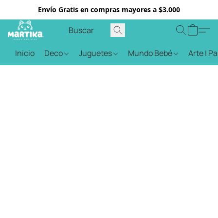
Envío Gratis en compras mayores a $3.000
Inicio
Deco
Juguetes
Mundo Bebé
Arte | P