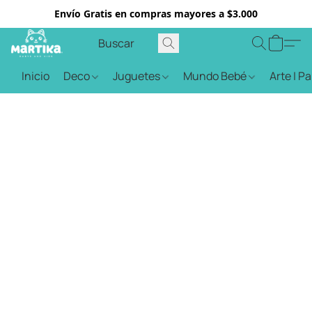
Envío Gratis en compras mayores a $3.000
Inicio
Deco
Juguetes
Mundo Bebé
Arte | P