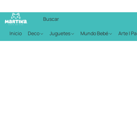
Inicio
Deco
Juguetes
Mundo Bebé
Arte | P