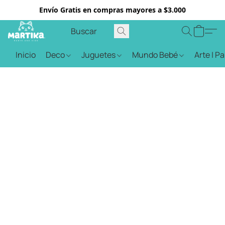
Envío Gratis en compras mayores a $3.000
Inicio
Deco
Juguetes
Mundo Bebé
Arte | P