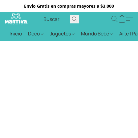
Envío Gratis en compras mayores a $3.000
Inicio
Deco
Juguetes
Mundo Bebé
Arte | P