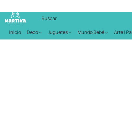
Inicio
Deco
Juguetes
Mundo Bebé
Arte | P