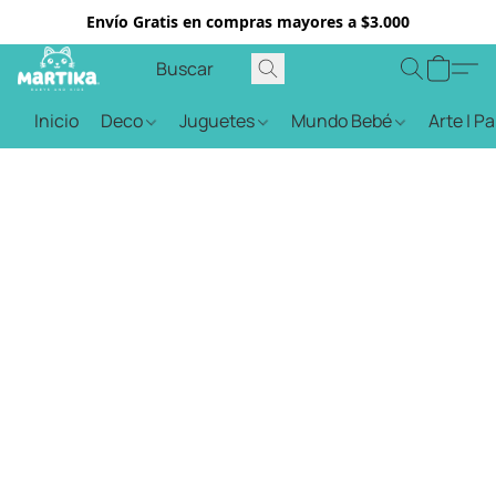
Envío Gratis en compras mayores a $3.000
Inicio
Deco
Juguetes
Mundo Bebé
Arte | P