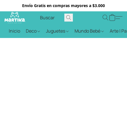
Envío Gratis en compras mayores a $3.000
Inicio
Deco
Juguetes
Mundo Bebé
Arte | P