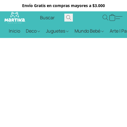
Envío Gratis en compras mayores a $3.000
Inicio
Deco
Juguetes
Mundo Bebé
Arte | P