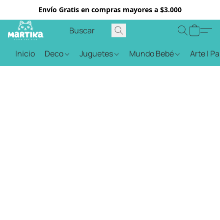
Envío Gratis en compras mayores a $3.000
Inicio
Deco
Juguetes
Mundo Bebé
Arte | P