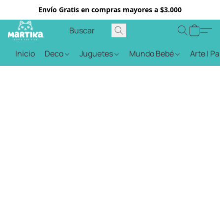
Envío Gratis en compras mayores a $3.000
Inicio
Deco
Juguetes
Mundo Bebé
Arte | P