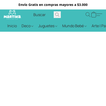
Envío Gratis en compras mayores a $3.000
Inicio
Deco
Juguetes
Mundo Bebé
Arte | P