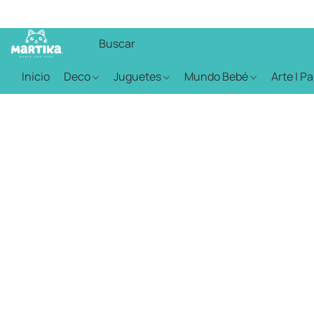
Inicio
Deco
Juguetes
Mundo Bebé
Arte | P