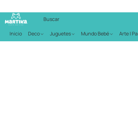
Inicio
Deco
Juguetes
Mundo Bebé
Arte | P