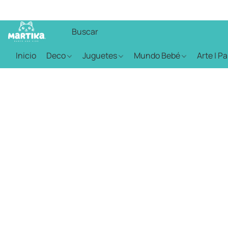
Inicio
Deco
Juguetes
Mundo Bebé
Arte | P