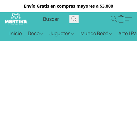
Envío Gratis en compras mayores a $3.000
Inicio
Deco
Juguetes
Mundo Bebé
Arte | P